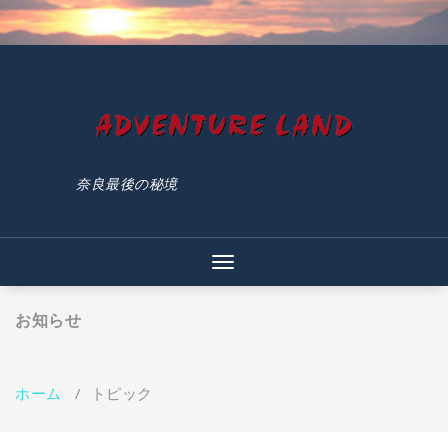
コ
ン
テ
ン
ツ
へ
ス
キ
ッ
奈良最後の秘境
プ
ナ
ビ
ゲ
お知らせ
ー
シ
ョ
ン
ホーム
/
トピック
を
切