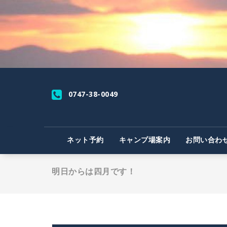
コ
ン
テ
ン
ツ
へ
ス
キ
ッ
0747-38-0049
プ
ネット予約
キャンプ場案内
お問い合わ
明日からは四月です！