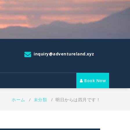
inquiry@adventureland.xyz
Book Now
ホーム
/
未分類
/
明日からは四月です！