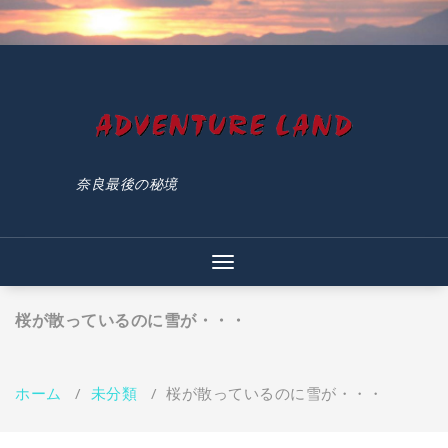
コ
ン
テ
ン
ツ
へ
ス
キ
ッ
奈良最後の秘境
プ
ナ
ビ
ゲ
桜が散っているのに雪が・・・
ー
シ
ョ
ン
ホーム
/
未分類
/
桜が散っているのに雪が・・・
を
切