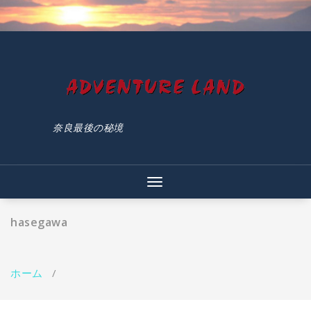
コ
ン
テ
ン
ツ
へ
ス
キ
ッ
奈良最後の秘境
プ
ナ
ビ
ゲ
hasegawa
ー
シ
ョ
ン
ホーム
/
を
切